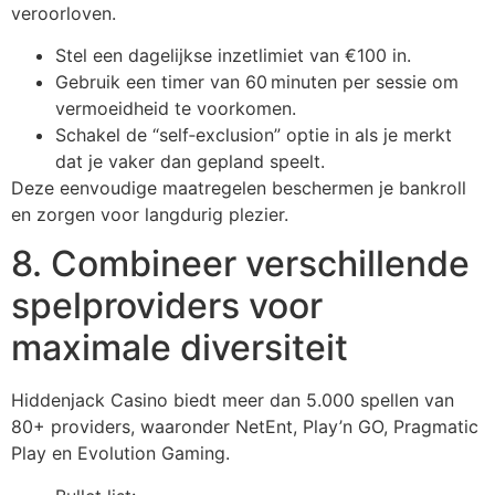
veroorloven.
Stel een dagelijkse inzetlimiet van €100 in.
Gebruik een timer van 60 minuten per sessie om
vermoeidheid te voorkomen.
Schakel de “self‑exclusion” optie in als je merkt
dat je vaker dan gepland speelt.
Deze eenvoudige maatregelen beschermen je bankroll
en zorgen voor langdurig plezier.
8. Combineer verschillende
spelproviders voor
maximale diversiteit
Hiddenjack Casino biedt meer dan 5.000 spellen van
80+ providers, waaronder NetEnt, Play’n GO, Pragmatic
Play en Evolution Gaming.