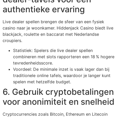
authentieke ervaring
Live dealer spellen brengen de sfeer van een fysiek
casino naar je woonkamer. Hiddenjack Casino biedt live
blackjack, roulette en baccarat met Nederlandse
croupiers.
Statistiek: Spelers die live dealer spellen
combineren met slots rapporteren een 18 % hogere
tevredenheidsscore.
Voordeel: De minimale inzet is vaak lager dan bij
traditionele online tafels, waardoor je langer kunt
spelen met hetzelfde budget.
6. Gebruik cryptobetalingen
voor anonimiteit en snelheid
Cryptocurrencies zoals Bitcoin, Ethereum en Litecoin