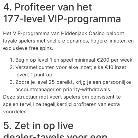
4. Profiteer van het
177‑level VIP‑programma
Het VIP‑programma van Hiddenjack Casino beloont
loyale spelers met snellere opnames, hogere limieten en
exclusieve free spins.
Begin op level 1 en speel minimaal €200 per week.
Verzamel punten voor elke inzet; elke €10 inzet
levert 1 punt op.
Zodra je level 25 bereikt, krijg je een persoonlijke
accountmanager en priority‑withdrawals.
Deze structuur motiveert spelers om consistent te
spelen terwijl ze tegelijkertijd profiteren van extra
voordelen.
5. Zet in op live
dealer‑tavels voor een