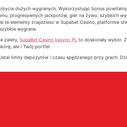
dobycia dużych wygranych. Wykorzystując bonus powitalny,
u, progresywnych jackpotów, gier na żywo, szybkich wypł
e te elementy znajdziesz w Supabet Casino, platformie stw
 szybkie wygrane.
te zalety,
SupaBet Casino kasyno PL
to doskonały wybór. Zar
órę, ale i Twój portfel.
stal limity depozytów i czasu spędzanego przy grach. Dzię