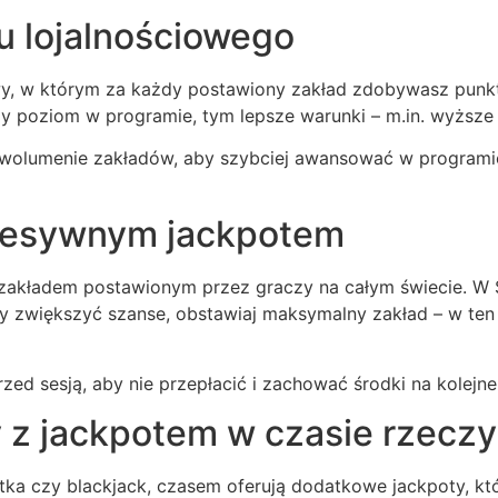
u lojalnościowego
wy, w którym za każdy postawiony zakład zdobywasz punk
poziom w programie, tym lepsze warunki – m.in. wyższe l
m wolumenie zakładów, aby szybciej awansować w programi
gresywnym jackpotem
zakładem postawionym przez graczy na całym świecie. W S
 Aby zwiększyć szanse, obstawiaj maksymalny zakład – w te
zed sesją, aby nie przepłacić i zachować środki na kolejne
ry z jackpotem w czasie rzecz
etka czy blackjack, czasem oferują dodatkowe jackpoty, k