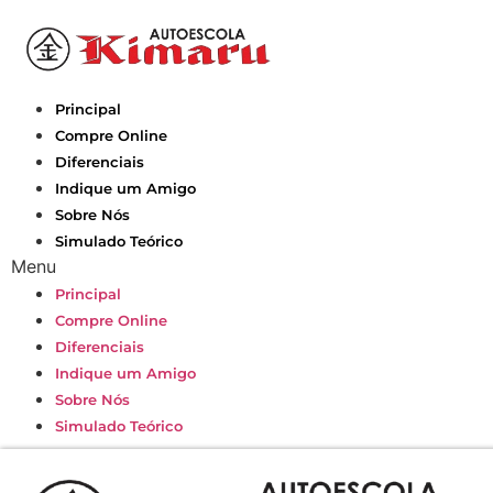
Ir
para
o
conteúdo
Principal
Compre Online
Diferenciais
Indique um Amigo
Sobre Nós
Simulado Teórico
Menu
Principal
Compre Online
Diferenciais
Indique um Amigo
Sobre Nós
Simulado Teórico