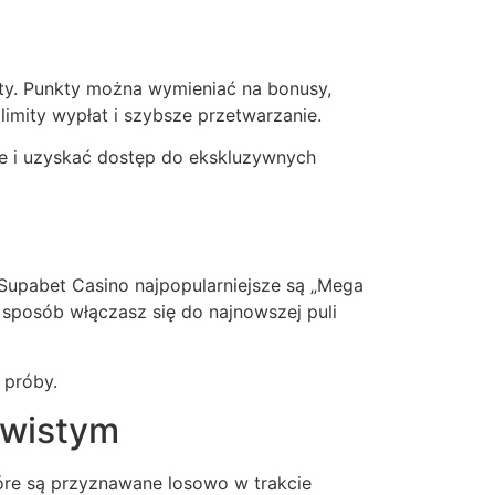
ty. Punkty można wymieniać na bonusy,
imity wypłat i szybsze przetwarzanie.
e i uzyskać dostęp do ekskluzywnych
upabet Casino najpopularniejsze są „Mega
n sposób włączasz się do najnowszej puli
 próby.
ywistym
tóre są przyznawane losowo w trakcie