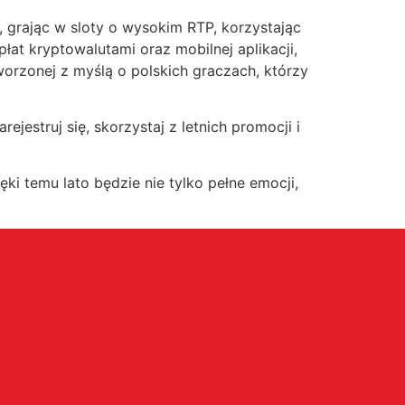
 grając w sloty o wysokim RTP, korzystając
at kryptowalutami oraz mobilnej aplikacji,
orzonej z myślą o polskich graczach, którzy
ejestruj się, skorzystaj z letnich promocji i
ki temu lato będzie nie tylko pełne emocji,