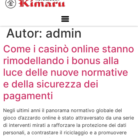
Autor:
admin
Come i casinò online stanno
rimodellando i bonus alla
luce delle nuove normative
e della sicurezza dei
pagamenti
Negli ultimi anni il panorama normativo globale del
gioco d’azzardo online è stato attraversato da una serie
di interventi mirati a rafforzare la protezione dei dati
personali, a contrastare il riciclaggio e a promuovere