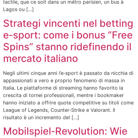
tactile, que ce soit dans un métro parisien, un bus à
Lagos ou […]
Strategi vincenti nel betting
e‑sport: come i bonus “Free
Spins” stanno ridefinendo il
mercato italiano
Negli ultimi cinque anni l’e‑sport è passato da nicchia di
appassionati a vero e proprio fenomeno di massa in
Italia. Le piattaforme di streaming hanno favorito la
crescita di tornei professionali, mentre i bookmaker
hanno iniziato a offrire quote competitive su titoli come
League of Legends, Counter‑Strike e Valorant. Il
risultato è un incremento del […]
Mobilspiel‑Revolution: Wie