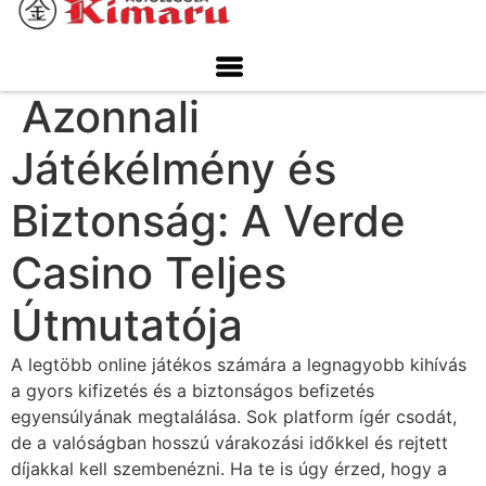
Azonnali
Játékélmény és
Biztonság: A Verde
Casino Teljes
Útmutatója
A legtöbb online játékos számára a legnagyobb kihívás
a gyors kifizetés és a biztonságos befizetés
egyensúlyának megtalálása. Sok platform ígér csodát,
de a valóságban hosszú várakozási időkkel és rejtett
díjakkal kell szembenézni. Ha te is úgy érzed, hogy a