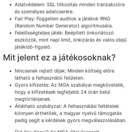
Adatvédelem: SSL titkosítás minden tranzakcióra
és személyes adatcserére.
Fair Play: Független auditok a játékok RNG
(Random Number Generator) algoritmusára.
Felelősségteljes játék: Beépített önkorlátozó
eszközök, mint napi limit, önkizárás és valós idejű
játékidő-figyelő.
Mit jelent ez a játékosoknak?
Nincsenek rejtett díjak: Minden költség előre
látható a felhasználói felületen.
Gyors kifizetés: Az MGA szabályai megkövetelik,
hogy a kifizetések legfeljebb 24 órán belül
megtörténjenek.
Átlátható szabályzat: A felhasználási feltételek
könnyen érthetőek, a magyar nyelvű támogatás
pedig segít a kérdések gyors megválaszolásában.