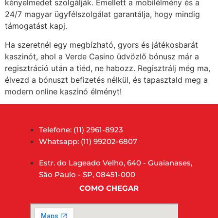
kényelmedet szolgálják. Emellett a mobilélmény és a
24/7 magyar ügyfélszolgálat garantálja, hogy mindig
támogatást kapj.
Ha szeretnél egy megbízható, gyors és játékosbarát
kaszinót, ahol a Verde Casino üdvözlő bónusz már a
regisztráció után a tiéd, ne habozz. Regisztrálj még ma,
élvezd a bónuszt befizetés nélkül, és tapasztald meg a
modern online kaszinó élményt!
Telefone: (11) 2961-8923
Whatsapp: (11) 99202-6807
Estr. do Lageado Velho, 640 - Guaianases,
São Paulo - SP, 08451-000
COMO CHEGAR