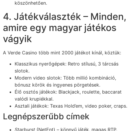
köszönhetően.
4. Játékválaszték – Minden,
amire egy magyar játékos
vágyik
A Verde Casino több mint 2000 játékot kínál, köztük:
Klasszikus nyerőgépek: Retro stílusú, 3 tárcsás
slotok.
Modern video slotok: Több millió kombináció,
bónusz körök és ingyenes pörgetések.
Élő osztós játékok: Blackjack, roulette, baccarat
valódi krupiékkal.
Asztali játékok: Texas Hold’em, video poker, craps.
Legnépszerűbb címek
Starburst
(NetEnt) – könnyű játék, magas RTP.