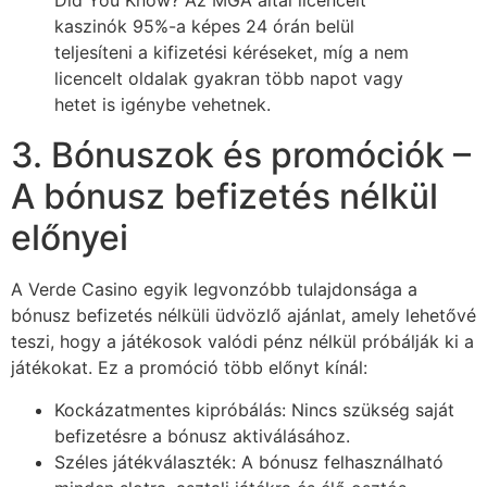
Did You Know? Az MGA által licencelt
kaszinók 95%-a képes 24 órán belül
teljesíteni a kifizetési kéréseket, míg a nem
licencelt oldalak gyakran több napot vagy
hetet is igénybe vehetnek.
3. Bónuszok és promóciók –
A bónusz befizetés nélkül
előnyei
A Verde Casino egyik legvonzóbb tulajdonsága a
bónusz befizetés nélküli üdvözlő ajánlat, amely lehetővé
teszi, hogy a játékosok valódi pénz nélkül próbálják ki a
játékokat. Ez a promóció több előnyt kínál:
Kockázatmentes kipróbálás: Nincs szükség saját
befizetésre a bónusz aktiválásához.
Széles játékválaszték: A bónusz felhasználható