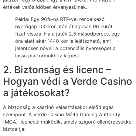
értékek valós időben érvényesülnek.
Példa: Egy 96%-os RTP-vel rendelkező
nyerőgép 100 kör után átlagosan 96 eurót
fizet vissza. Ha a játék 2,5 másodperces, egy
óra alatt akár 1440 kör is lejátszható, ami
jelentősen növeli a potenciális nyereséget a
lassú platformokhoz képest.
2. Biztonság és licenc –
Hogyan védi a Verde Casino
a játékosokat?
A biztonság a kaszinó választásakor elsődleges
szempont. A Verde Casino Málta Gaming Authority
(MGA) licenccel működik, amely szigorú ellenőrzésekkel
biztosítja: