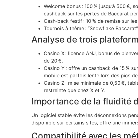
Welcome bonus : 100 % jusqu’à 500 €, so
cashback sur les pertes de Baccarat pen
Cash‑back festif : 10 % de remise sur l
Tournois à thème : “Snowflake Baccarat
Analyse de trois platefor
Casino X : licence ANJ, bonus de bienven
de 20 €.
Casino Y : offre un cashback de 15 % sur
mobile est parfois lente lors des pics de 
Casino Z : mise minimale de 0,50 €, tabl
restreinte que chez X et Y.
Importance de la fluidité d
Un logiciel stable évite les déconnexions pen
disponible sur certains sites, offre une imme
Compatibilité avec les m