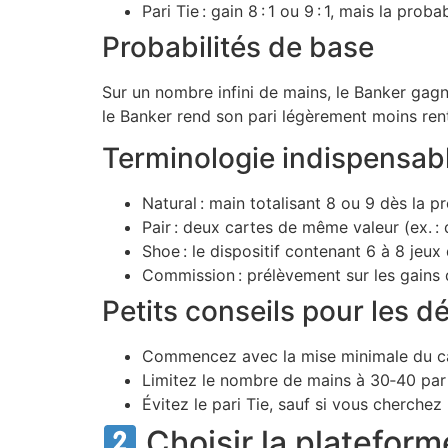
Pari Tie : gain 8 : 1 ou 9 : 1, mais la proba
Probabilités de base
Sur un nombre infini de mains, le Banker gagn
le Banker rend son pari légèrement moins renta
Terminologie indispensab
Natural : main totalisant 8 ou 9 dès la pr
Pair : deux cartes de même valeur (ex. : 
Shoe : le dispositif contenant 6 à 8 jeux
Commission : prélèvement sur les gains 
Petits conseils pour les d
Commencez avec la mise minimale du casi
Limitez le nombre de mains à 30‑40 par s
Évitez le pari Tie, sauf si vous cherche
Choisir la plateform