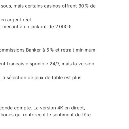
sous, mais certains casinos offrent 30 % de
en argent réel.
 menant à un jackpot de 2 000 €.
 commissions Banker à 5 % et retrait minimum
nt français disponible 24/7, mais la version
la sélection de jeux de table est plus
econde compte. La version 4K en direct,
phones qui renforcent le sentiment de fête.