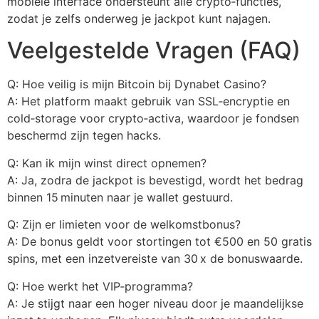
mobiele interface ondersteunt alle crypto‑functies,
zodat je zelfs onderweg je jackpot kunt najagen.
Veelgestelde Vragen (FAQ)
Q: Hoe veilig is mijn Bitcoin bij Dynabet Casino?
A: Het platform maakt gebruik van SSL‑encryptie en
cold‑storage voor crypto‑activa, waardoor je fondsen
beschermd zijn tegen hacks.
Q: Kan ik mijn winst direct opnemen?
A: Ja, zodra de jackpot is bevestigd, wordt het bedrag
binnen 15 minuten naar je wallet gestuurd.
Q: Zijn er limieten voor de welkomstbonus?
A: De bonus geldt voor stortingen tot €500 en 50 gratis
spins, met een inzetvereiste van 30 x de bonuswaarde.
Q: Hoe werkt het VIP‑programma?
A: Je stijgt naar een hoger niveau door je maandelijkse