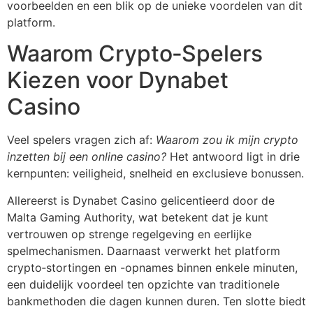
voorbeelden en een blik op de unieke voordelen van dit
platform.
Waarom Crypto‑Spelers
Kiezen voor Dynabet
Casino
Veel spelers vragen zich af:
Waarom zou ik mijn crypto
inzetten bij een online casino?
Het antwoord ligt in drie
kernpunten: veiligheid, snelheid en exclusieve bonussen.
Allereerst is Dynabet Casino gelicentieerd door de
Malta Gaming Authority, wat betekent dat je kunt
vertrouwen op strenge regelgeving en eerlijke
spelmechanismen. Daarnaast verwerkt het platform
crypto‑stortingen en -opnames binnen enkele minuten,
een duidelijk voordeel ten opzichte van traditionele
bankmethoden die dagen kunnen duren. Ten slotte biedt