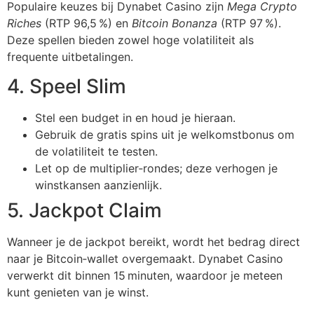
Populaire keuzes bij Dynabet Casino zijn
Mega Crypto
Riches
(RTP 96,5 %) en
Bitcoin Bonanza
(RTP 97 %).
Deze spellen bieden zowel hoge volatiliteit als
frequente uitbetalingen.
4. Speel Slim
Stel een budget in en houd je hieraan.
Gebruik de gratis spins uit je welkomstbonus om
de volatiliteit te testen.
Let op de multiplier‑rondes; deze verhogen je
winstkansen aanzienlijk.
5. Jackpot Claim
Wanneer je de jackpot bereikt, wordt het bedrag direct
naar je Bitcoin‑wallet overgemaakt. Dynabet Casino
verwerkt dit binnen 15 minuten, waardoor je meteen
kunt genieten van je winst.