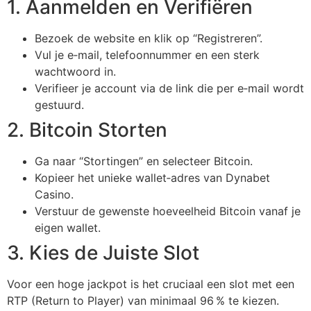
1. Aanmelden en Verifiëren
Bezoek de website en klik op “Registreren”.
Vul je e‑mail, telefoonnummer en een sterk
wachtwoord in.
Verifieer je account via de link die per e‑mail wordt
gestuurd.
2. Bitcoin Storten
Ga naar “Stortingen” en selecteer Bitcoin.
Kopieer het unieke wallet‑adres van Dynabet
Casino.
Verstuur de gewenste hoeveelheid Bitcoin vanaf je
eigen wallet.
3. Kies de Juiste Slot
Voor een hoge jackpot is het cruciaal een slot met een
RTP (Return to Player) van minimaal 96 % te kiezen.