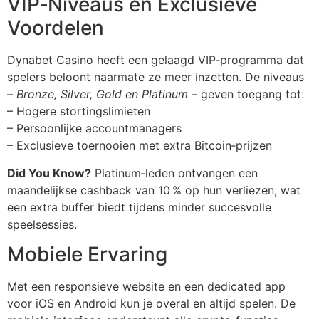
VIP‑Niveaus en Exclusieve
Voordelen
Dynabet Casino heeft een gelaagd VIP‑programma dat
spelers beloont naarmate ze meer inzetten. De niveaus
–
Bronze, Silver, Gold en Platinum
– geven toegang tot:
– Hogere stortingslimieten
– Persoonlijke accountmanagers
– Exclusieve toernooien met extra Bitcoin‑prijzen
Did You Know?
Platinum‑leden ontvangen een
maandelijkse cashback van 10 % op hun verliezen, wat
een extra buffer biedt tijdens minder succesvolle
speelsessies.
Mobiele Ervaring
Met een responsieve website en een dedicated app
voor iOS en Android kun je overal en altijd spelen. De