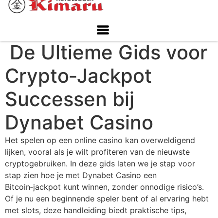
De Ultieme Gids voor
Crypto‑Jackpot
Successen bij
Dynabet Casino
Het spelen op een online casino kan overweldigend
lijken, vooral als je wilt profiteren van de nieuwste
cryptogebruiken. In deze gids laten we je stap voor
stap zien hoe je met Dynabet Casino een
Bitcoin‑jackpot kunt winnen, zonder onnodige risico’s.
Of je nu een beginnende speler bent of al ervaring hebt
met slots, deze handleiding biedt praktische tips,