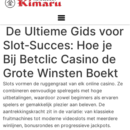
De Ultieme Gids voor
Slot‑Succes: Hoe je
Bij Betclic Casino de
Grote Winsten Boekt
Slots vormen de ruggengraat van elk online casino. Ze
combineren eenvoudige spelregels met hoge
uitbetalingen, waardoor zowel beginners als ervaren
spelers er gemakkelijk plezier aan beleven. De
aantrekkingskracht zit in de variatie: van klassieke
fruitmachines tot moderne videoslots met meerdere
winlijnen, bonusrondes en progressieve jackpots.