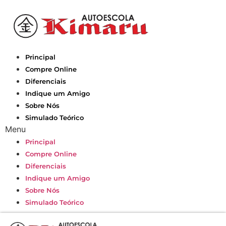
Ir
para
o
conteúdo
Principal
Compre Online
Diferenciais
Indique um Amigo
Sobre Nós
Simulado Teórico
Menu
Principal
Compre Online
Diferenciais
Indique um Amigo
Sobre Nós
Simulado Teórico