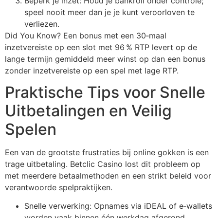
Beperk je inzet: Houd je bankroll onder controle;
speel nooit meer dan je je kunt veroorloven te
verliezen.
Did You Know? Een bonus met een 30‑maal
inzetvereiste op een slot met 96 % RTP levert op de
lange termijn gemiddeld meer winst op dan een bonus
zonder inzetvereiste op een spel met lage RTP.
Praktische Tips voor Snelle
Uitbetalingen en Veilig
Spelen
Een van de grootste frustraties bij online gokken is een
trage uitbetaling. Betclic Casino lost dit probleem op
met meerdere betaalmethoden en een strikt beleid voor
verantwoorde spelpraktijken.
Snelle verwerking: Opnames via iDEAL of e‑wallets
worden vaak binnen één werkdag afgerond.