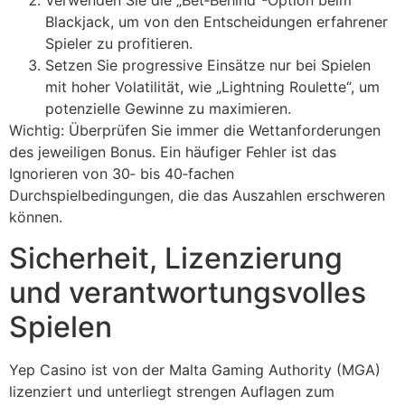
Verwenden Sie die „Bet‑Behind“-Option beim
Blackjack, um von den Entscheidungen erfahrener
Spieler zu profitieren.
Setzen Sie progressive Einsätze nur bei Spielen
mit hoher Volatilität, wie „Lightning Roulette“, um
potenzielle Gewinne zu maximieren.
Wichtig: Überprüfen Sie immer die Wettanforderungen
des jeweiligen Bonus. Ein häufiger Fehler ist das
Ignorieren von 30‑ bis 40‑fachen
Durchspielbedingungen, die das Auszahlen erschweren
können.
Sicherheit, Lizenzierung
und verantwortungsvolles
Spielen
Yep Casino ist von der Malta Gaming Authority (MGA)
lizenziert und unterliegt strengen Auflagen zum