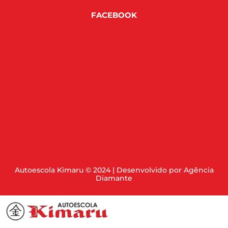
FACEBOOK
Autoescola Kimaru © 2024 | Desenvolvido por Agência
Diamante