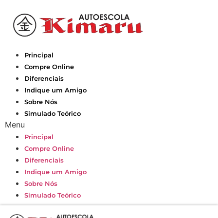
Ir
para
o
conteúdo
Principal
Compre Online
Diferenciais
Indique um Amigo
Sobre Nós
Simulado Teórico
Menu
Principal
Compre Online
Diferenciais
Indique um Amigo
Sobre Nós
Simulado Teórico