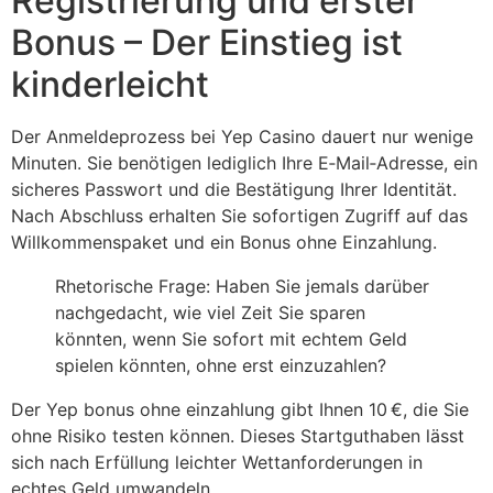
Registrierung und erster
Bonus – Der Einstieg ist
kinderleicht
Der Anmeldeprozess bei Yep Casino dauert nur wenige
Minuten. Sie benötigen lediglich Ihre E‑Mail‑Adresse, ein
sicheres Passwort und die Bestätigung Ihrer Identität.
Nach Abschluss erhalten Sie sofortigen Zugriff auf das
Willkommenspaket und ein Bonus ohne Einzahlung.
Rhetorische Frage: Haben Sie jemals darüber
nachgedacht, wie viel Zeit Sie sparen
könnten, wenn Sie sofort mit echtem Geld
spielen könnten, ohne erst einzuzahlen?
Der Yep bonus ohne einzahlung gibt Ihnen 10 €, die Sie
ohne Risiko testen können. Dieses Startguthaben lässt
sich nach Erfüllung leichter Wettanforderungen in
echtes Geld umwandeln.