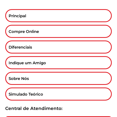
Principal
Compre Online
Diferenciais
Indique um Amigo
Sobre Nós
Simulado Teórico
Central de Atendimento: