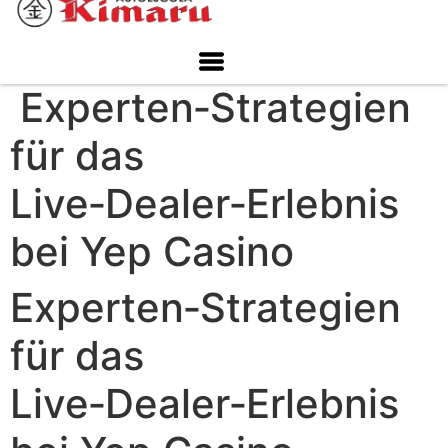
Experten‑Strategien
für das
Live‑Dealer‑Erlebnis
bei Yep Casino
Experten‑Strategien
für das
Live‑Dealer‑Erlebnis