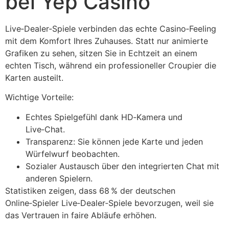
bei Yep Casino
Live‑Dealer‑Spiele verbinden das echte Casino‑Feeling
mit dem Komfort Ihres Zuhauses. Statt nur animierte
Grafiken zu sehen, sitzen Sie in Echtzeit an einem
echten Tisch, während ein professioneller Croupier die
Karten austeilt.
Wichtige Vorteile:
Echtes Spielgefühl dank HD‑Kamera und
Live‑Chat.
Transparenz: Sie können jede Karte und jeden
Würfelwurf beobachten.
Sozialer Austausch über den integrierten Chat mit
anderen Spielern.
Statistiken zeigen, dass 68 % der deutschen
Online‑Spieler Live‑Dealer‑Spiele bevorzugen, weil sie
das Vertrauen in faire Abläufe erhöhen.