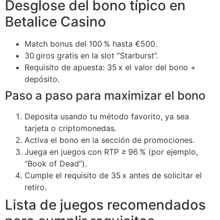
Desglose del bono típico en
Betalice Casino
Match bonus del 100 % hasta €500.
30 giros gratis en la slot “Starburst”.
Requisito de apuesta: 35 x el valor del bono +
depósito.
Paso a paso para maximizar el bono
Deposita usando tu método favorito, ya sea
tarjeta o criptomonedas.
Activa el bono en la sección de promociones.
Juega en juegos con RTP ≥ 96 % (por ejemplo,
“Book of Dead”).
Cumple el requisito de 35 x antes de solicitar el
retiro.
Lista de juegos recomendados