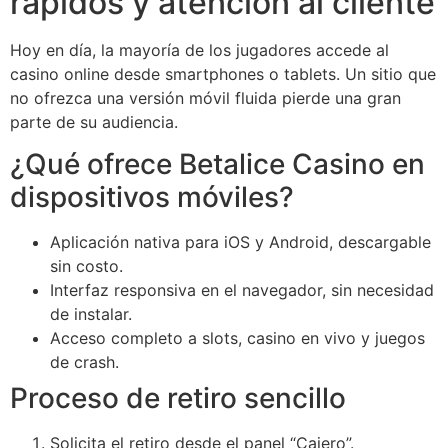
rápidos y atención al cliente
Hoy en día, la mayoría de los jugadores accede al
casino online desde smartphones o tablets. Un sitio que
no ofrezca una versión móvil fluida pierde una gran
parte de su audiencia.
¿Qué ofrece Betalice Casino en
dispositivos móviles?
Aplicación nativa para iOS y Android, descargable
sin costo.
Interfaz responsiva en el navegador, sin necesidad
de instalar.
Acceso completo a slots, casino en vivo y juegos
de crash.
Proceso de retiro sencillo
Solicita el retiro desde el panel “Cajero”.