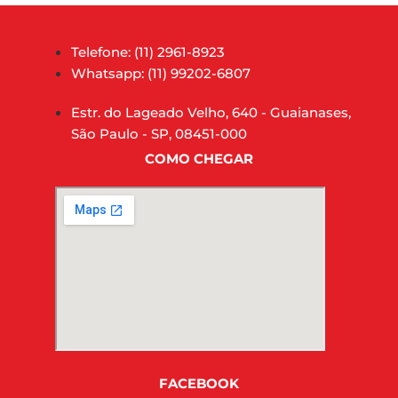
Telefone: (11) 2961-8923
Whatsapp: (11) 99202-6807
Estr. do Lageado Velho, 640 - Guaianases,
São Paulo - SP, 08451-000
COMO CHEGAR
FACEBOOK