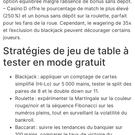
option équilibrée malgré l’absence de bonus sans dépôt.
– Casino D offre le pourcentage de match le plus élevé
(250 %) et un bonus sans dépôt sur la roulette, parfait
pour les fans de la roue. Cependant, le wagering de 35x
et l’exclusion du blackjack peuvent décourager certains
joueurs.
Stratégies de jeu de table à
tester en mode gratuit
Blackjack : appliquer un comptage de cartes
simplifié (Hi‑Lo) sur 5 000 mains, tester le split des
paires de 8 et le double down sur 11.
Roulette : expérimenter la Martingale sur la couleur
rouge/noir et la séquence Fibonacci sur les
numéros pleins, tout en surveillant la volatilité du
bankroll.
Baccarat : suivre les tendances du banquier sur
100 mains, comparer le taux de victoire du