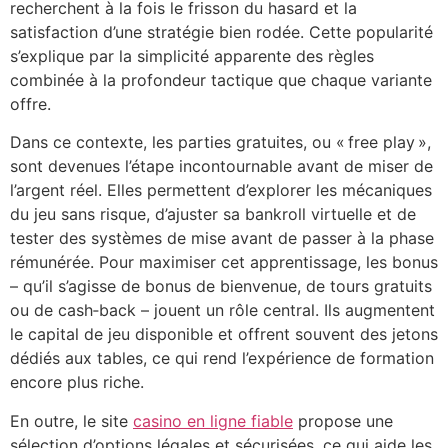
recherchent à la fois le frisson du hasard et la
satisfaction d’une stratégie bien rodée. Cette popularité
s’explique par la simplicité apparente des règles
combinée à la profondeur tactique que chaque variante
offre.
Dans ce contexte, les parties gratuites, ou « free play »,
sont devenues l’étape incontournable avant de miser de
l’argent réel. Elles permettent d’explorer les mécaniques
du jeu sans risque, d’ajuster sa bankroll virtuelle et de
tester des systèmes de mise avant de passer à la phase
rémunérée. Pour maximiser cet apprentissage, les bonus
– qu’il s’agisse de bonus de bienvenue, de tours gratuits
ou de cash‑back – jouent un rôle central. Ils augmentent
le capital de jeu disponible et offrent souvent des jetons
dédiés aux tables, ce qui rend l’expérience de formation
encore plus riche.
En outre, le site
casino en ligne fiable
propose une
sélection d’options légales et sécurisées, ce qui aide les