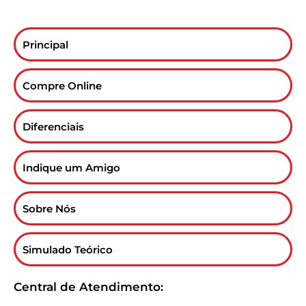
Principal
Compre Online
Diferenciais
Indique um Amigo
Sobre Nós
Simulado Teórico
Central de Atendimento: