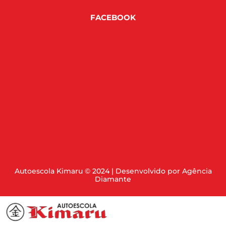
FACEBOOK
Autoescola Kimaru © 2024 | Desenvolvido por Agência
Diamante