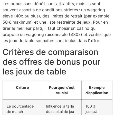
Les bonus sans dépôt sont attractifs, mais ils sont
souvent assortis de conditions strictes : un wagering
élevé (40x ou plus), des limites de retrait (par exemple
50 € maximum) et une liste restreinte de jeux. Pour en
tirer le meilleur parti, il faut choisir un casino qui
propose un wagering raisonnable (≤30x) et vérifier que
les jeux de table souhaités sont inclus dans l’offre.
Critères de comparaison
des offres de bonus pour
les jeux de table
Critère
Pourquoi c’est
Exemple
crucial
d’application
Le pourcentage
Influence la taille
100 %
de match
du capital de jeu
jusqu’à