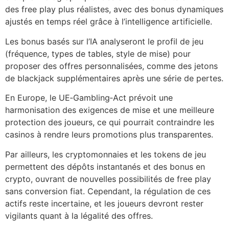
des free play plus réalistes, avec des bonus dynamiques
ajustés en temps réel grâce à l’intelligence artificielle.
Les bonus basés sur l’IA analyseront le profil de jeu
(fréquence, types de tables, style de mise) pour
proposer des offres personnalisées, comme des jetons
de blackjack supplémentaires après une série de pertes.
En Europe, le UE‑Gambling‑Act prévoit une
harmonisation des exigences de mise et une meilleure
protection des joueurs, ce qui pourrait contraindre les
casinos à rendre leurs promotions plus transparentes.
Par ailleurs, les cryptomonnaies et les tokens de jeu
permettent des dépôts instantanés et des bonus en
crypto, ouvrant de nouvelles possibilités de free play
sans conversion fiat. Cependant, la régulation de ces
actifs reste incertaine, et les joueurs devront rester
vigilants quant à la légalité des offres.