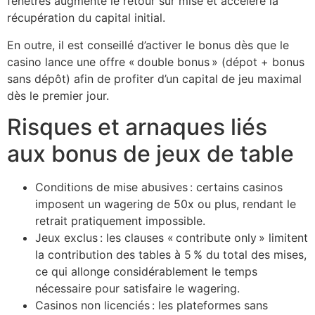
fenêtres augmente le retour sur mise et accélère la
récupération du capital initial.
En outre, il est conseillé d’activer le bonus dès que le
casino lance une offre « double bonus » (dépot + bonus
sans dépôt) afin de profiter d’un capital de jeu maximal
dès le premier jour.
Risques et arnaques liés
aux bonus de jeux de table
Conditions de mise abusives : certains casinos
imposent un wagering de 50x ou plus, rendant le
retrait pratiquement impossible.
Jeux exclus : les clauses « contribute only » limitent
la contribution des tables à 5 % du total des mises,
ce qui allonge considérablement le temps
nécessaire pour satisfaire le wagering.
Casinos non licenciés : les plateformes sans