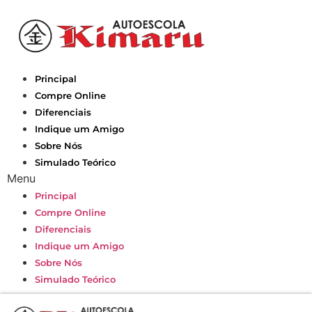
Ir
para
o
conteúdo
Principal
Compre Online
Diferenciais
Indique um Amigo
Sobre Nós
Simulado Teórico
Menu
Principal
Compre Online
Diferenciais
Indique um Amigo
Sobre Nós
Simulado Teórico