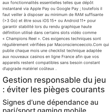
aux fonctionnalités essentielles telles que dépôt
instantané via Apple Pay ou Google Pay ; toutefois il
faut veiller à disposer au minimum de RAM suffisante
(>3 Go) et être sous iOS 15+ ou Android 11+ pour
garantir stabilité lors du rendu graphique haute
définition utilisé dans certains slots vidéo comme
« Champions Reel ». Ces exigences techniques sont
régulièrement vérifiées par Maconscienceecolo.Com qui
publie chaque mois une checklist technique adaptée
aux nouveaux casinos en ligne France afin que vos
appareils restent compatibles sans besoin constant
d’upgrade matériel coûteux .
Gestion responsable du jeu
: éviter les pièges courants
Signes d’une dépendance au
pari/sport gaming mobile