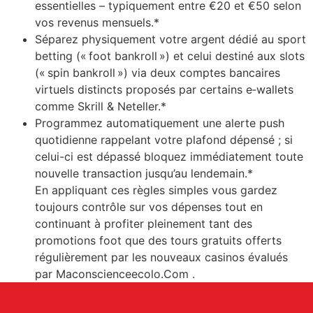
essentielles – typiquement entre €20 et €50 selon
vos revenus mensuels.*
Séparez physiquement votre argent dédié au sport
betting (« foot bankroll ») et celui destiné aux slots
(« spin bankroll ») via deux comptes bancaires
virtuels distincts proposés par certains e‑wallets
comme Skrill & Neteller.*
Programmez automatiquement une alerte push
quotidienne rappelant votre plafond dépensé ; si
celui-ci est dépassé bloquez immédiatement toute
nouvelle transaction jusqu’au lendemain.*
En appliquant ces règles simples vous gardez
toujours contrôle sur vos dépenses tout en
continuant à profiter pleinement tant des
promotions foot que des tours gratuits offerts
régulièrement par les nouveaux casinos évalués
par Maconscienceecolo.Com .