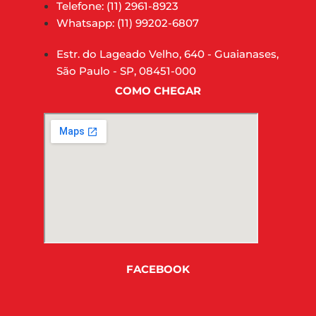
Telefone: (11) 2961-8923
Whatsapp: (11) 99202-6807
Estr. do Lageado Velho, 640 - Guaianases,
São Paulo - SP, 08451-000
COMO CHEGAR
FACEBOOK