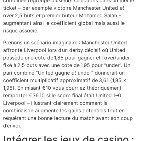
combinée regroupe plusieurs sélections dans un même
ticket – par exemple victoire Manchester United
et
over 2,5 buts
et
premier buteur Mohamed Salah –
augmentant ainsi le coefficient global mais aussi le
risque associé.
Prenons un scénario imaginaire : Manchester United
affronte Liverpool lors d’un derby décisif où United
possède une côte de 1,85 pour gagner et l’over/under
fixé à 2,5 buts avec une cote de 1,95 pour “under”. Un
pari combiné “United gagne
et
under” donnerait un
coefficient multiplicatif approximatif de 3,61 (1,85 ×
1,95). En misant €10 vous pourriez théoriquement
remporter €36,10 si le score final était United 1–0
Liverpool – illustrant clairement comment la
combinaison augmente les gains potentiels tout en
requérant une bonne lecture du match avant son coup
d’envoi.
Intégrer les jeux de casino :