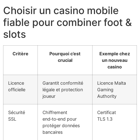
Choisir un casino mobile
fiable pour combiner foot &
slots
Critère
Pourquoi c’est
Exemple chez
crucial
un nouveau
casino
Licence
Garantit conformité
Licence Malta
officielle
légale et protection
Gaming
joueur
Authority
Sécurité
Chiffrement
Certificat
SSL
end‑to‑end pour
TLS 1.3
protéger données
bancaires