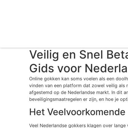
Veilig en Snel Bet
Gids voor Nederl
Online gokken kan soms voelen als een doolho
vinden van een platform dat zowel veilig als 
afgestemd op de Nederlandse markt. In dit ar
beveiligingsmaatregelen er zijn, en hoe je o
Het Veelvoorkomende P
Veel Nederlandse gokkers klagen over lange w