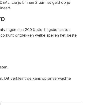
iDEAL, zie je binnen 2 uur het geld op je
ineert.
ro
ontvangen een 200 % stortingsbonus tot
ico kunt ontdekken welke spellen het beste
sten.
en. Dit verkleint de kans op onverwachte