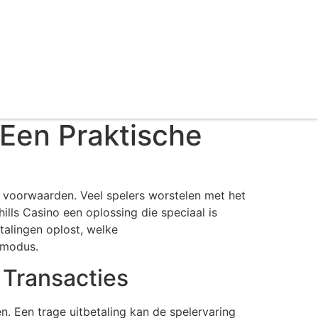
: Een Praktische
e voorwaarden. Veel spelers worstelen met het
ills Casino een oplossing die speciaal is
talingen oplost, welke
‑modus.
 Transacties
n. Een trage uitbetaling kan de spelervaring