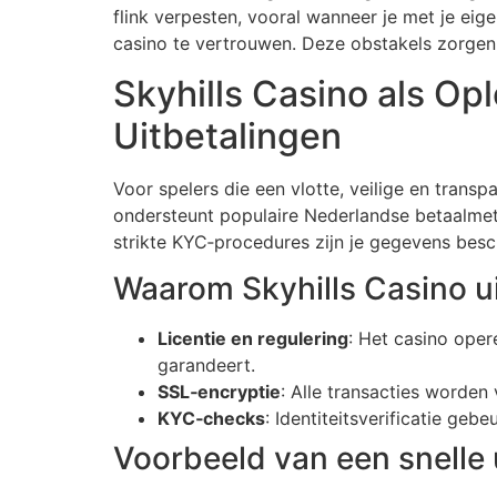
flink verpesten, vooral wanneer je met je ei
casino te vertrouwen. Deze obstakels zorgen 
Skyhills Casino als Op
Uitbetalingen
Voor spelers die een vlotte, veilige en transp
ondersteunt populaire Nederlandse betaalmeth
strikte KYC‑procedures zijn je gegevens besc
Waarom Skyhills Casino ui
Licentie en regulering
: Het casino ope
garandeert.
SSL‑encryptie
: Alle transacties worden 
KYC‑checks
: Identiteitsverificatie geb
Voorbeeld van een snelle 