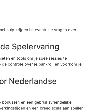
nel hulp krijgen bij eventuele vragen over
de Spelervaring
ieten en tools om je speelsessies te
e de controle over je bankroll en voorkom je
oor Nederlandse
e bonussen en een gebruiksvriendelijke
werkingstijden en een breed scala aan spellen