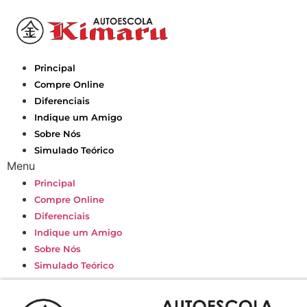
Ir
para
o
conteúdo
Principal
Compre Online
Diferenciais
Indique um Amigo
Sobre Nós
Simulado Teórico
Menu
Principal
Compre Online
Diferenciais
Indique um Amigo
Sobre Nós
Simulado Teórico