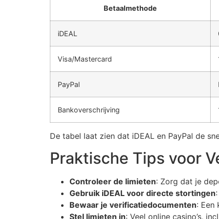
Betaalmethode
iDEAL
Visa/Mastercard
PayPal
Bankoverschrijving
De tabel laat zien dat iDEAL en PayPal de sne
Praktische Tips voor V
Controleer de limieten
: Zorg dat je depo
Gebruik iDEAL voor directe stortingen
Bewaar je verificatiedocumenten
: Een 
Stel limieten in
: Veel online casino’s, in