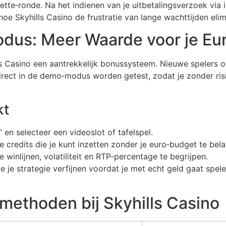
lette‑ronde. Na het indienen van je uitbetalingsverzoek via 
hoe Skyhills Casino de frustratie van lange wachttijden elim
us: Meer Waarde voor je Eu
ls Casino een aantrekkelijk bonussysteem. Nieuwe spelers 
irect in de demo‑modus worden getest, zodat je zonder ris
kt
 en selecteer een videoslot of tafelspel.
ele credits die je kunt inzetten zonder je euro‑budget te bela
 winlijnen, volatiliteit en RTP‑percentage te begrijpen.
 je strategie verfijnen voordat je met echt geld gaat spel
lmethoden bij Skyhills Casino