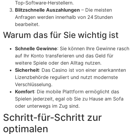
Top‑Software‑Herstellern.
Blitzschnelle Auszahlungen
– Die meisten
Anfragen werden innerhalb von 24 Stunden
bearbeitet.
Warum das für Sie wichtig ist
Schnelle Gewinne
: Sie können Ihre Gewinne rasch
auf Ihr Konto transferieren und das Geld für
weitere Spiele oder den Alltag nutzen.
Sicherheit
: Das Casino ist von einer anerkannten
Lizenzbehörde reguliert und nutzt modernste
Verschlüsselung.
Komfort
: Die mobile Plattform ermöglicht das
Spielen jederzeit, egal ob Sie zu Hause am Sofa
oder unterwegs im Zug sind.
Schritt‑für‑Schritt zur
optimalen