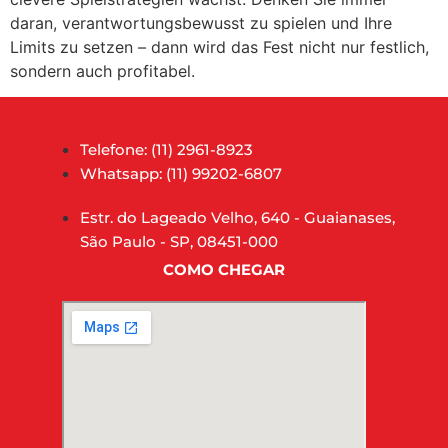
daran, verantwortungsbewusst zu spielen und Ihre
Limits zu setzen – dann wird das Fest nicht nur festlich,
sondern auch profitabel.
Telefone: (11) 2961-8923
Whatsapp: (11) 99202-6807
Estr. do Lageado Velho, 640 - Guaianases,
São Paulo - SP, 08451-000
COMO CHEGAR