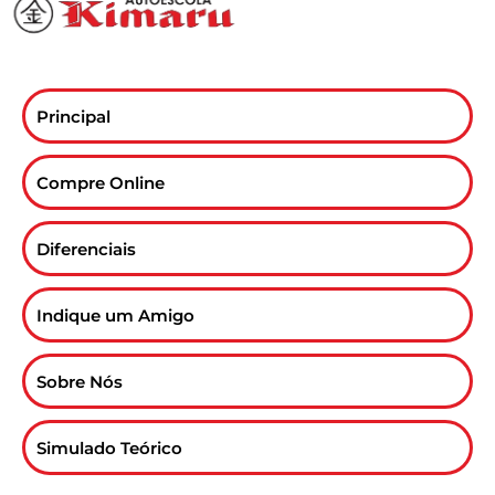
Principal
Compre Online
Diferenciais
Indique um Amigo
Sobre Nós
Simulado Teórico