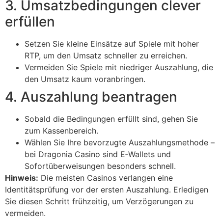
3. Umsatzbedingungen clever
erfüllen
Setzen Sie kleine Einsätze auf Spiele mit hoher
RTP, um den Umsatz schneller zu erreichen.
Vermeiden Sie Spiele mit niedriger Auszahlung, die
den Umsatz kaum voranbringen.
4. Auszahlung beantragen
Sobald die Bedingungen erfüllt sind, gehen Sie
zum Kassenbereich.
Wählen Sie Ihre bevorzugte Auszahlungsmethode –
bei Dragonia Casino sind E‑Wallets und
Sofortüberweisungen besonders schnell.
Hinweis:
Die meisten Casinos verlangen eine
Identitätsprüfung vor der ersten Auszahlung. Erledigen
Sie diesen Schritt frühzeitig, um Verzögerungen zu
vermeiden.