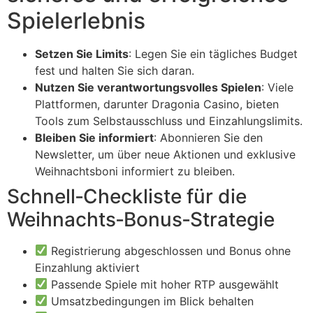
Spielerlebnis
Setzen Sie Limits
: Legen Sie ein tägliches Budget
fest und halten Sie sich daran.
Nutzen Sie verantwortungsvolles Spielen
: Viele
Plattformen, darunter Dragonia Casino, bieten
Tools zum Selbstausschluss und Einzahlungslimits.
Bleiben Sie informiert
: Abonnieren Sie den
Newsletter, um über neue Aktionen und exklusive
Weihnachtsboni informiert zu bleiben.
Schnell‑Checkliste für die
Weihnachts‑Bonus‑Strategie
Registrierung abgeschlossen und Bonus ohne
Einzahlung aktiviert
Passende Spiele mit hoher RTP ausgewählt
Umsatzbedingungen im Blick behalten